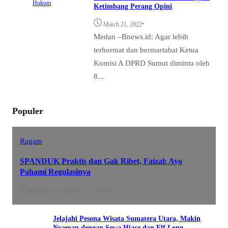
Hukum
Ketimbang Perang Opini
•
March 21, 2022
Medan –Bnews.id: Agar lebih
terhormat dan bermartabat Ketua
Komisi A DPRD Sumut diminta oleh
8...
Populer
Ragam
SPANDUK Praktis dan Gak Ribet, Faizal: Ayo
Pahami Regulasinya
•
1.421 Views
September 26, 2021
Jelajahi Pesona Wisata Sumatera Utara, Makin
Nyaman dengan Sewa Hiace dan Elf Long