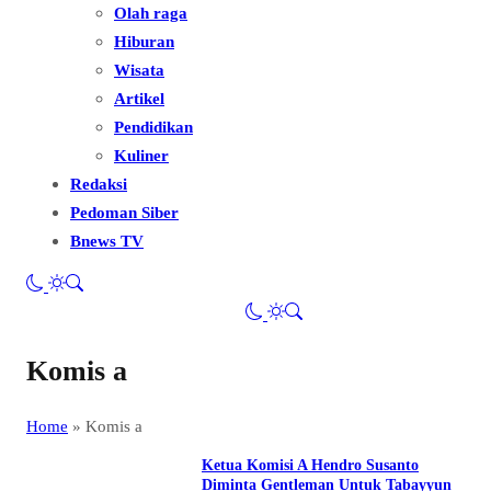
Olah raga
Hiburan
Wisata
Artikel
Pendidikan
Kuliner
Redaksi
Pedoman Siber
Bnews TV
Komis a
Home
»
Komis a
Ketua Komisi A Hendro Susanto
Diminta Gentleman Untuk Tabayyun