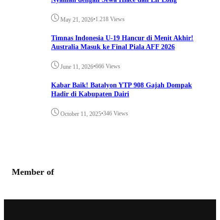
•
1.218 Views
May 21, 2026
Timnas Indonesia U-19 Hancur di Menit Akhir!
Australia Masuk ke Final Piala AFF 2026
•
666 Views
June 11, 2026
Kabar Baik! Batalyon YTP 908 Gajah Dompak
Hadir di Kabupaten Dairi
•
346 Views
October 11, 2025
Member of