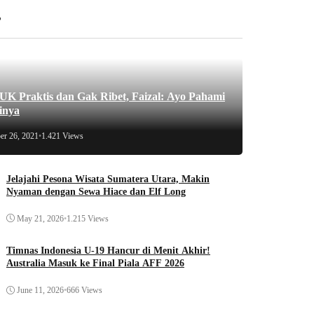
r
 Praktis dan Gak Ribet, Faizal: Ayo Pahami
inya
er 26, 2021
•
1.421 Views
Jelajahi Pesona Wisata Sumatera Utara, Makin
Nyaman dengan Sewa Hiace dan Elf Long
May 21, 2026
•
1.215 Views
Timnas Indonesia U-19 Hancur di Menit Akhir!
Australia Masuk ke Final Piala AFF 2026
June 11, 2026
•
666 Views