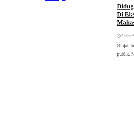
Didug
Di Ek
Mahas
August 6
Binjai, 
publik. M