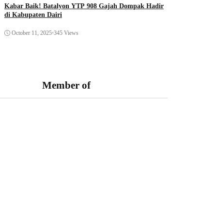
Kabar Baik! Batalyon YTP 908 Gajah Dompak Hadir
di Kabupaten Dairi
October 11, 2025
•
345 Views
Member of