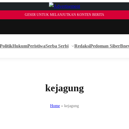
GESER UNTUK MELANJUTKAN KONTEN BERITA
Politik
Hukum
Peristiwa
Serba Serbi
Redaksi
Pedoman Siber
Bne
kejagung
Home
»
kejagung