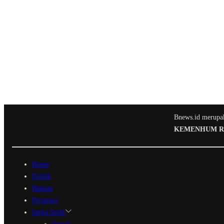
Bnews.id merupaka
KEMENHUM RI N
Home
Politik
Hukum
Peristiwa
Serba Serbi