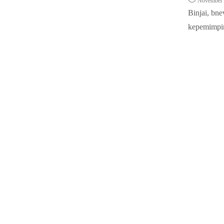
November 
Binjai, bn
kepemimpin