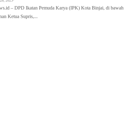
•
28, 2025
ews.id – DPD Ikatan Pemuda Karya (IPK) Kota Binjai, di bawah
an Ketua Supris,...