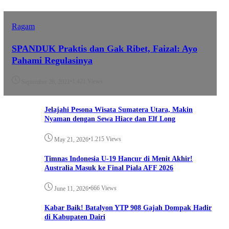
Ragam
SPANDUK Praktis dan Gak Ribet, Faizal: Ayo
Pahami Regulasinya
•
1.421 Views
September 26, 2021
Jelajahi Pesona Wisata Sumatera Utara, Makin
Nyaman dengan Sewa Hiace dan Elf Long
•
1.215 Views
May 21, 2026
Timnas Indonesia U-19 Hancur di Menit Akhir!
Australia Masuk ke Final Piala AFF 2026
•
666 Views
June 11, 2026
Kabar Baik! Batalyon YTP 908 Gajah Dompak Hadir
di Kabupaten Dairi