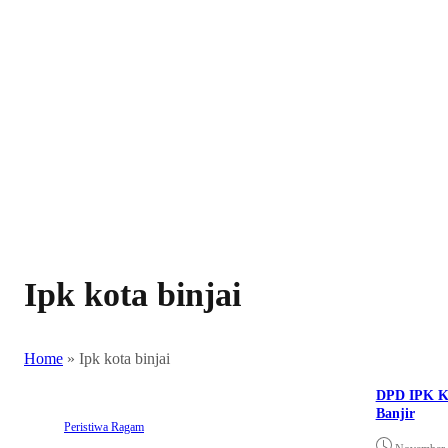
Ipk kota binjai
Home
»
Ipk kota binjai
DPD IPK Ko
Banjir
Peristiwa
Ragam