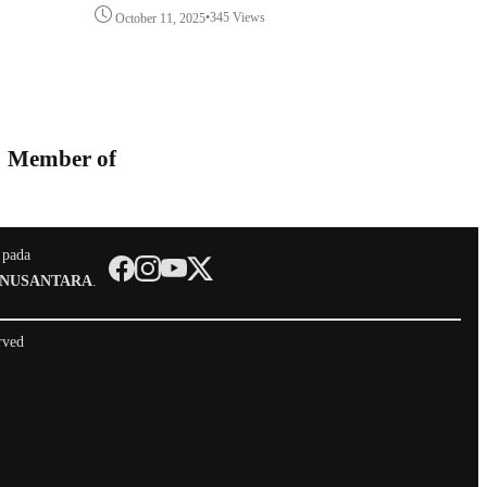
•
345 Views
October 11, 2025
Member of
 pada
 NUSANTARA
.
rved