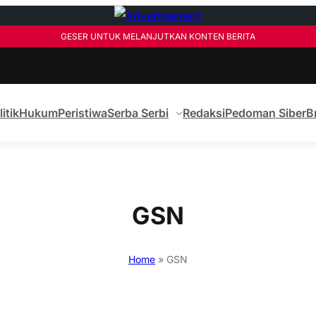
GESER UNTUK MELANJUTKAN KONTEN BERITA
litik
Hukum
Peristiwa
Serba Serbi
Redaksi
Pedoman Siber
B
GSN
Home
»
GSN