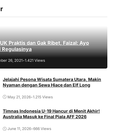
r
K Praktis dan Gak Ribet, Faizal: Ayo
 Regulasinya
ber 26, 2021
•
1.421 Views
Jelajahi Pesona Wisata Sumatera Utara, Makin
Nyaman dengan Sewa Hiace dan Elf Long
May 21, 2026
•
1.215 Views
Timnas Indonesia U-19 Hancur di Menit Akhir!
Australia Masuk ke Final Piala AFF 2026
June 11, 2026
•
666 Views