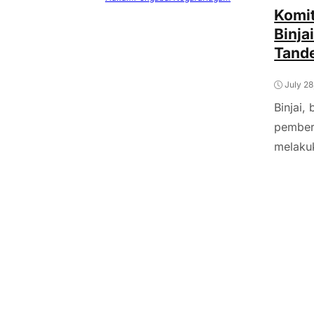
Komi
Binja
Tande
July 28
Binjai,
pembera
melaku