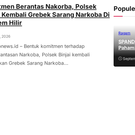
tmen Berantas Nakorba, Polsek
Popule
i Kembali Grebek Sarang Narkoba Di
m Hilir
Ragam
, 2026
SPANDU
 bnews.id – Bentuk komitmen terhadap
Pahami
ntasan Narkoba, Polsek Binjai kembali
Septem
kan Grebek Sarang Narkoba...