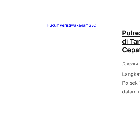
Hukum
Peristiwa
Ragam
SEO
Polre
di Ta
Cepat
April 4
Langkat
Polsek
dalam 