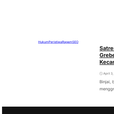
Hukum
Peristiwa
Ragam
SEO
Satre
Greb
Keca
April 3
Binjai,
menggr