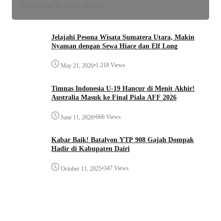
•
1.421 Views
September 26, 2021
Jelajahi Pesona Wisata Sumatera Utara, Makin
Nyaman dengan Sewa Hiace dan Elf Long
•
1.218 Views
May 21, 2026
Timnas Indonesia U-19 Hancur di Menit Akhir!
Australia Masuk ke Final Piala AFF 2026
•
666 Views
June 11, 2026
Kabar Baik! Batalyon YTP 908 Gajah Dompak
Hadir di Kabupaten Dairi
•
347 Views
October 11, 2025