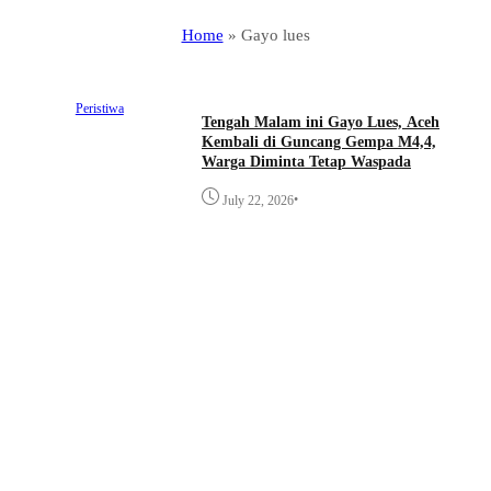
Home
»
Gayo lues
Peristiwa
Tengah Malam ini Gayo Lues, Aceh
Kembali di Guncang Gempa M4,4,
Warga Diminta Tetap Waspada
•
July 22, 2026