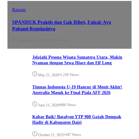
Ragam
SPANDUK Praktis dan Gak Ribet, Faizal: Ayo
Pahami Regulasinya
•
1.421 Views
September 26, 2021
Jelajahi Pesona Wisata Sumatera Utara, Makin
Nyaman dengan Sewa Hiace dan Elf Long
•
1.218 Views
May 21, 2026
Timnas Indonesia U-19 Hancur di Menit Akhir!
Australia Masuk ke Final Piala AFF 2026
•
666 Views
June 11, 2026
Kabar Baik! Batalyon YTP 908 Gajah Dompak
Hadir di Kabupaten Dairi
•
347 Views
October 11, 2025