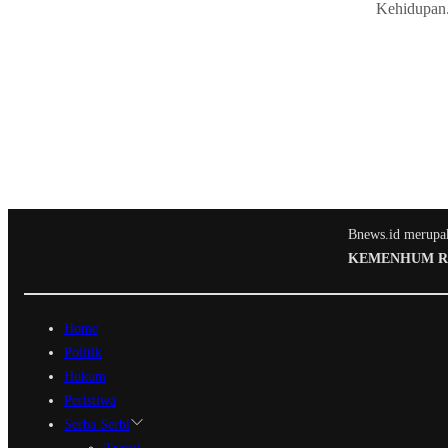
Kehidupan.
Bnews.id merupaka
KEMENHUM RI N
Home
Politik
Hukum
Peristiwa
Serba Serbi