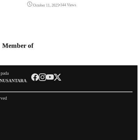
•
344 Views
October 11, 2025
Member of
 pada
 NUSANTARA
.
rved