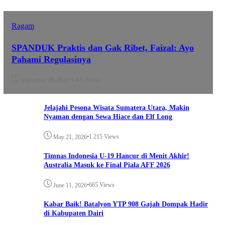
Ragam
SPANDUK Praktis dan Gak Ribet, Faizal: Ayo
Pahami Regulasinya
•
1.421 Views
September 26, 2021
Jelajahi Pesona Wisata Sumatera Utara, Makin
Nyaman dengan Sewa Hiace dan Elf Long
•
1.215 Views
May 21, 2026
Timnas Indonesia U-19 Hancur di Menit Akhir!
Australia Masuk ke Final Piala AFF 2026
•
665 Views
June 11, 2026
Kabar Baik! Batalyon YTP 908 Gajah Dompak Hadir
di Kabupaten Dairi