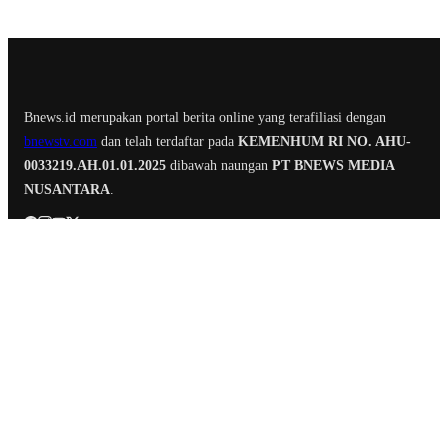
Bnews.id merupakan portal berita online yang terafiliasi dengan
bnewstv.com
dan telah terdaftar pada
KEMENHUM RI NO. AHU-
0033219.AH.01.01.2025
dibawah naungan
PT BNEWS MEDIA
NUSANTARA
.
Home
Politik
Hukum
Peristiwa
Serba Serbi
Redaksi
Pedoman Siber
Bnews TV
@Copyright Bnews.id. All Rights Reserved