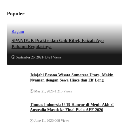
Populer
Ragam
SPANDUK Praktis dan Gak Ribet, Faizal: Ayo
Pahami Regulasinya
September 26, 2021
•
1.421 Views
Jelajahi Pesona Wisata Sumatera Utara, Makin
Nyaman dengan Sewa Hiace dan Elf Long
May 21, 2026
•
1.215 Views
Timnas Indonesia U-19 Hancur di Menit Akhir!
Australia Masuk ke Final Piala AFF 2026
June 11, 2026
•
666 Views