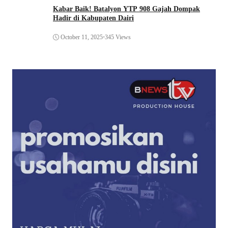
Kabar Baik! Batalyon YTP 908 Gajah Dompak
Hadir di Kabupaten Dairi
October 11, 2025
•
345 Views