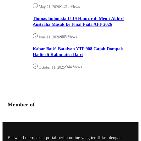
•
1.215 Views
May 21, 2026
Timnas Indonesia U-19 Hancur di Menit Akhir!
Australia Masuk ke Final Piala AFF 2026
•
665 Views
June 11, 2026
Kabar Baik! Batalyon YTP 908 Gajah Dompak
Hadir di Kabupaten Dairi
•
344 Views
October 11, 2025
Member of
Bnews.id merupakan portal berita online yang terafiliasi dengan