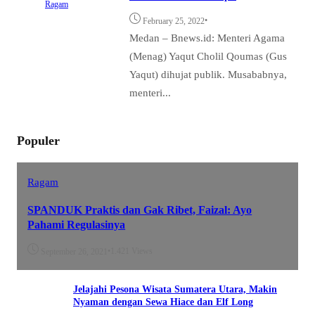
Ragam
•
February 25, 2022
Medan – Bnews.id: Menteri Agama
(Menag) Yaqut Cholil Qoumas (Gus
Yaqut) dihujat publik. Musababnya,
menteri...
Populer
Ragam
SPANDUK Praktis dan Gak Ribet, Faizal: Ayo
Pahami Regulasinya
•
1.421 Views
September 26, 2021
Jelajahi Pesona Wisata Sumatera Utara, Makin
Nyaman dengan Sewa Hiace dan Elf Long