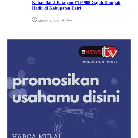
Kabar Baik! Batalyon YTP 908 Gajah Dompak
Hadir di Kabupaten Dairi
•
345 Views
October 11, 2025