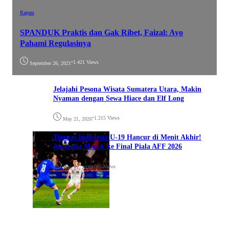
Ragam
SPANDUK Praktis dan Gak Ribet, Faizal: Ayo
Pahami Regulasinya
•
1.421 Views
September 26, 2021
Jelajahi Pesona Wisata Sumatera Utara, Makin
Nyaman dengan Sewa Hiace dan Elf Long
•
1.215 Views
May 21, 2026
Timnas Indonesia U-19 Hancur di Menit Akhir!
Australia Masuk ke Final Piala AFF 2026
•
666 Views
June 11, 2026