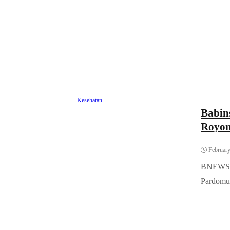
Kesehatan
Babin
Royon
February
BNEWS.ID
Pardomua