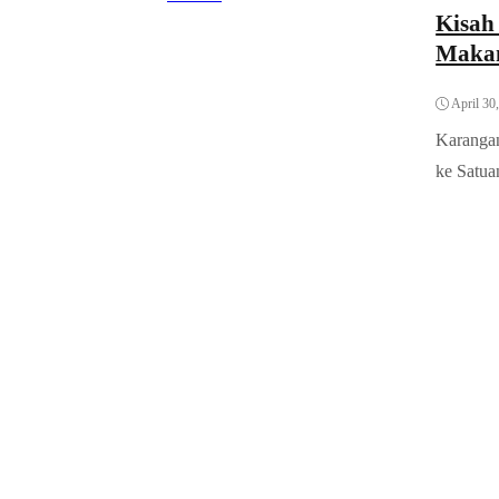
Kisah
Makan
April 30
Karangan
ke Satua