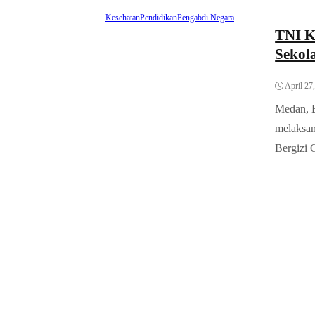
Kesehatan
Pendidikan
Pengabdi Negara
TNI K
Sekol
April 27
Medan, 
melaksan
Bergizi 