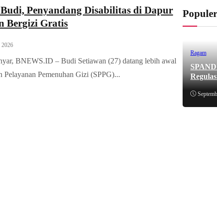
 Budi, Penyandang Disabilitas di Dapur
Popule
 Bergizi Gratis
, 2026
Ragam
yar, BNEWS.ID – Budi Setiawan (27) datang lebih awal
SPANDUK
n Pelayanan Pemenuhan Gizi (SPPG)...
Regulas
Septemb