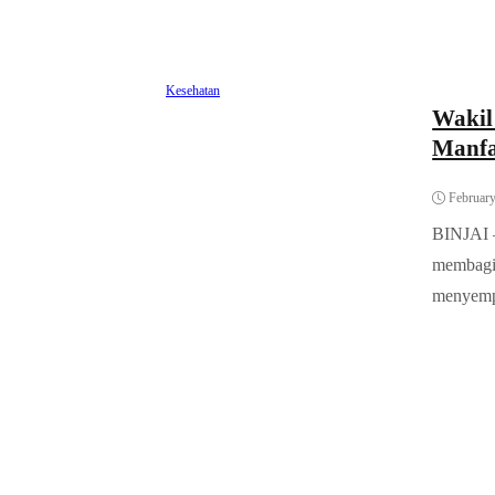
Kesehatan
Wakil
Manf
February
BINJAI –
membagi
menyemp