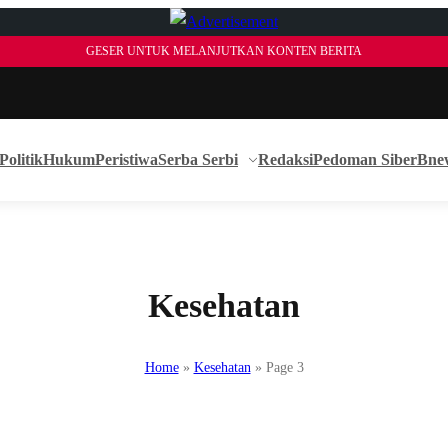
GESER UNTUK MELANJUTKAN KONTEN BERITA
Politik
Hukum
Peristiwa
Serba Serbi
Redaksi
Pedoman Siber
Bne
Kesehatan
Home
»
Kesehatan
»
Page 3