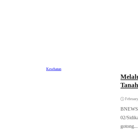
Kesehatan
Melal
Tanah
February
BNEWS.ID
02/Sidik
gotong...