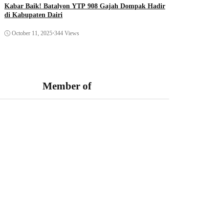
Kabar Baik! Batalyon YTP 908 Gajah Dompak Hadir
di Kabupaten Dairi
October 11, 2025
•
344 Views
Member of