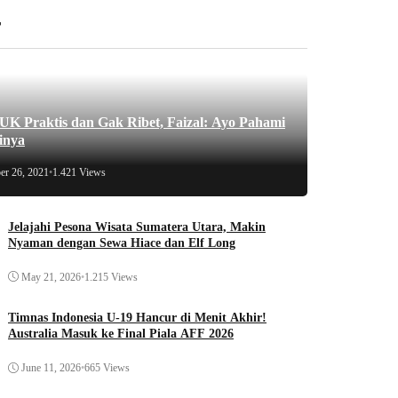
r
 Praktis dan Gak Ribet, Faizal: Ayo Pahami
inya
er 26, 2021
•
1.421 Views
Jelajahi Pesona Wisata Sumatera Utara, Makin
Nyaman dengan Sewa Hiace dan Elf Long
May 21, 2026
•
1.215 Views
Timnas Indonesia U-19 Hancur di Menit Akhir!
Australia Masuk ke Final Piala AFF 2026
June 11, 2026
•
665 Views