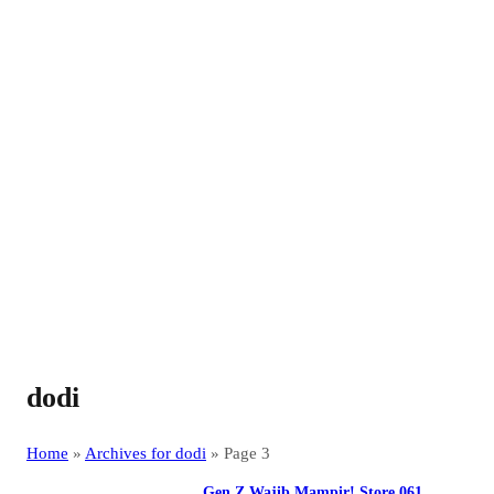
dodi
Home
»
Archives for dodi
»
Page 3
Gen Z Wajib Mampir! Store 061