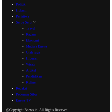
Politik
Hukum
Peristiwa
Serba Serbi
Travel
Ragam
Ekonomi
Mutiara Bnews
Olah raga
Hiburan
Wisata
Artikel
Pendidikan
Kuliner
Redaksi
Pedoman Siber
Bnews TV
@Copyright Bnews.id. All Rights Reserved