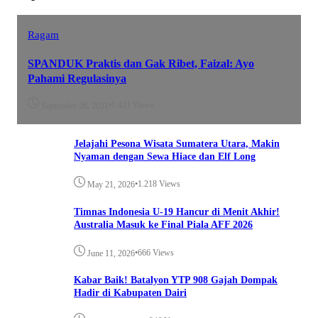
Ragam
SPANDUK Praktis dan Gak Ribet, Faizal: Ayo
Pahami Regulasinya
•
1.421 Views
September 26, 2021
Jelajahi Pesona Wisata Sumatera Utara, Makin
Nyaman dengan Sewa Hiace dan Elf Long
•
1.218 Views
May 21, 2026
Timnas Indonesia U-19 Hancur di Menit Akhir!
Australia Masuk ke Final Piala AFF 2026
•
666 Views
June 11, 2026
Kabar Baik! Batalyon YTP 908 Gajah Dompak
Hadir di Kabupaten Dairi