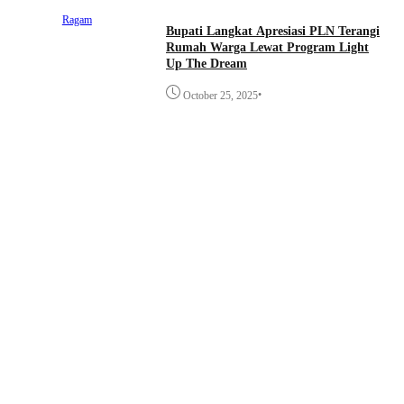
Ragam
Bupati Langkat Apresiasi PLN Terangi
Rumah Warga Lewat Program Light
Up The Dream
•
October 25, 2025