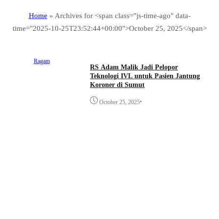
Home
»
Archives for <span class="js-time-ago" data-
time="2025-10-25T23:52:44+00:00">October 25, 2025</span>
Ragam
RS Adam Malik Jadi Pelopor
Teknologi IVL untuk Pasien Jantung
Koroner di Sumut
•
October 25, 2025