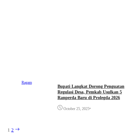
Ragam
Bupati Langkat Dorong Penguatan
Regulasi Desa, Pemkab Usulkan 5
Ranperda Baru di Prolegda 2026
•
October 25, 2025
1
2