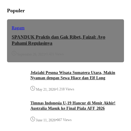
Populer
Ragam
SPANDUK Praktis dan Gak Ribet, Faizal: Ayo
Pahami Regulasinya
•
1.421 Views
September 26, 2021
Jelajahi Pesona Wisata Sumatera Utara, Makin
Nyaman dengan Sewa Hiace dan Elf Long
•
1.218 Views
May 21, 2026
Timnas Indonesia U-19 Hancur di Menit Akhir!
Australia Masuk ke Final Piala AFF 2026
•
667 Views
June 11, 2026