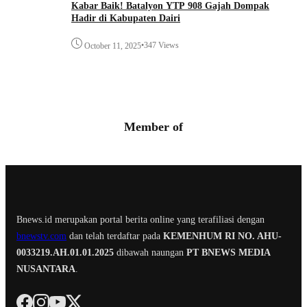
Kabar Baik! Batalyon YTP 908 Gajah Dompak
Hadir di Kabupaten Dairi
•
347 Views
October 11, 2025
Member of
Bnews.id merupakan portal berita online yang terafiliasi dengan
bnewstv.com
dan telah terdaftar pada
KEMENHUM RI NO. AHU-
0033219.AH.01.01.2025
dibawah naungan
PT BNEWS MEDIA
NUSANTARA
.