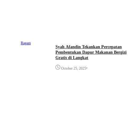
Ragam
Syah Afandin Tekankan Percepatan
Pembentukan Dapur Makanan Bergizi
Gratis di Langkat
•
October 25, 2025