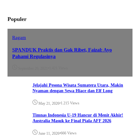
Populer
Ragam
SPANDUK Praktis dan Gak Ribet, Faizal: Ayo
Pahami Regulasinya
•
1.421 Views
September 26, 2021
Jelajahi Pesona Wisata Sumatera Utara, Makin
Nyaman dengan Sewa Hiace dan Elf Long
•
1.215 Views
May 21, 2026
Timnas Indonesia U-19 Hancur di Menit Akhir!
Australia Masuk ke Final Piala AFF 2026
•
666 Views
June 11, 2026