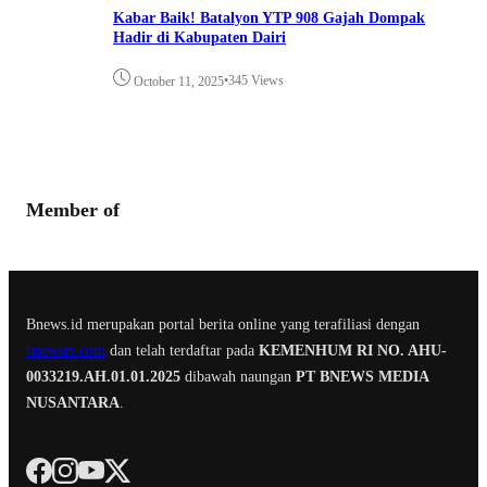
Kabar Baik! Batalyon YTP 908 Gajah Dompak
Hadir di Kabupaten Dairi
•
345 Views
October 11, 2025
Member of
Bnews.id merupakan portal berita online yang terafiliasi dengan
bnewstv.com
dan telah terdaftar pada
KEMENHUM RI NO. AHU-
0033219.AH.01.01.2025
dibawah naungan
PT BNEWS MEDIA
NUSANTARA
.