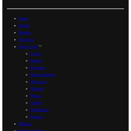
Home
Politik
Hukum
Peristiwa
Serba Serbi
Travel
Ragam
Ekonomi
Mutiara Bnews
Olah raga
Hiburan
Wisata
Artikel
Pendidikan
Kuliner
Redaksi
Pedoman Siber