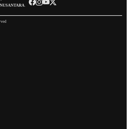
 NUSANTARA
.
rved