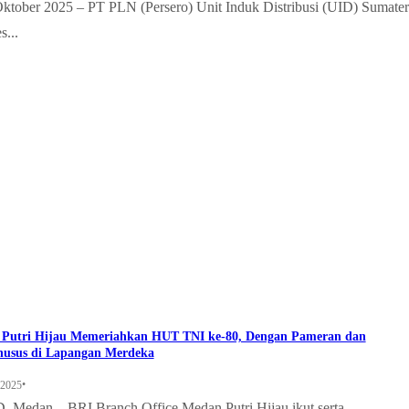
ktober 2025 – PT PLN (Persero) Unit Induk Distribusi (UID) Sumater
s...
Putri Hijau Memeriahkan HUT TNI ke-80, Dengan Pameran dan
usus di Lapangan Merdeka
•
 2025
Medan – BRI Branch Office Medan Putri Hijau ikut serta