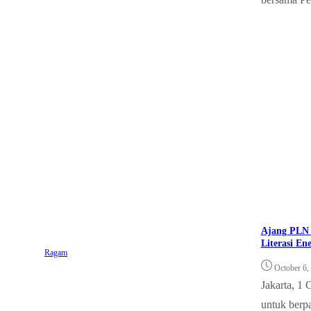
Ajang PLN 
Literasi En
Ragam
October 6,
Jakarta, 1 
untuk berpar