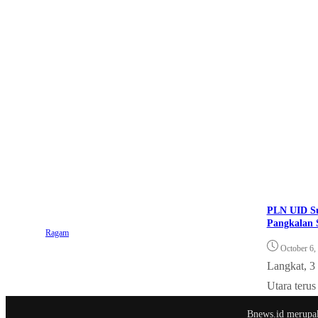
PLN UID Su
Pangkalan 
Ragam
October 6,
Langkat, 3
Utara terus
Bnews.id merupaka