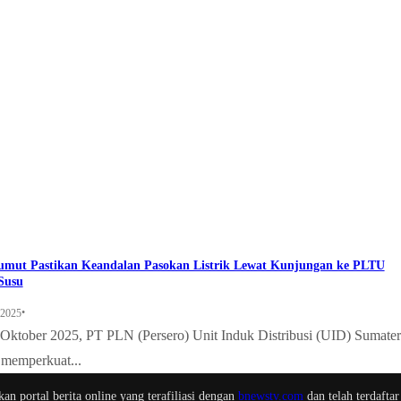
mut Pastikan Keandalan Pasokan Listrik Lewat Kunjungan ke PLTU
Susu
•
 2025
 Oktober 2025, PT PLN (Persero) Unit Induk Distribusi (UID) Sumater
 memperkuat...
n portal berita online yang terafiliasi dengan
bnewstv.com
dan telah terdaftar