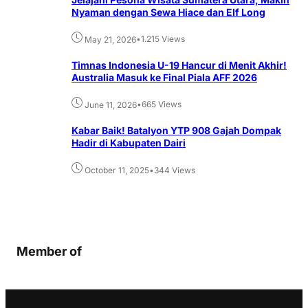
Nyaman dengan Sewa Hiace dan Elf Long
•
1.215 Views
May 21, 2026
Timnas Indonesia U-19 Hancur di Menit Akhir!
Australia Masuk ke Final Piala AFF 2026
•
665 Views
June 11, 2026
Kabar Baik! Batalyon YTP 908 Gajah Dompak
Hadir di Kabupaten Dairi
•
344 Views
October 11, 2025
Member of