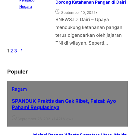
Pengabdi
Dorong Ketahanan Pangan di Dairi
Negara
•
September 10, 2025
BNEWS.ID, Dairi – Upaya
mendukung ketahanan pangan
terus digencarkan oleh jajaran
TNI di wilayah. Seperti...
1
2
3
Populer
Ragam
SPANDUK Praktis dan Gak Ribet, Faizal: Ayo
Pahami Regulasinya
•
1.421 Views
September 26, 2021
Jelajahi Pesona Wisata Sumatera Utara, Makin