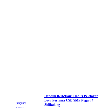
Dandim 0206/Dairi Hadiri Peletakan
Batu Pertama USB SMP Negeri 4
Pengabdi
Sidikalang