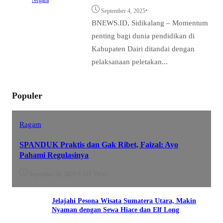
Negara
•
September 4, 2025
BNEWS.ID, Sidikalang – Momentum
penting bagi dunia pendidikan di
Kabupaten Dairi ditandai dengan
pelaksanaan peletakan...
Populer
Ragam
SPANDUK Praktis dan Gak Ribet, Faizal: Ayo
Pahami Regulasinya
•
1.421 Views
September 26, 2021
Jelajahi Pesona Wisata Sumatera Utara, Makin
Nyaman dengan Sewa Hiace dan Elf Long