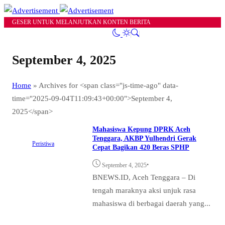
GESER UNTUK MELANJUTKAN KONTEN BERITA
September 4, 2025
Home
»
Archives for <span class="js-time-ago" data-
time="2025-09-04T11:09:43+00:00">September 4,
2025</span>
Mahasiswa Kepung DPRK Aceh
Tenggara, AKBP Yulhendri Gerak
Peristiwa
Cepat Bagikan 420 Beras SPHP
•
September 4, 2025
BNEWS.ID, Aceh Tenggara – Di
tengah maraknya aksi unjuk rasa
mahasiswa di berbagai daerah yang...