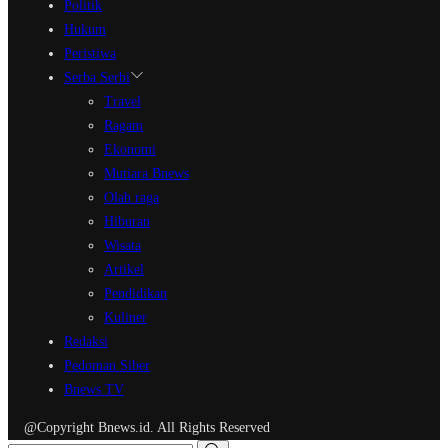
Politik
Hukum
Peristiwa
Serba Serbi
Travel
Ragam
Ekonomi
Mutiara Bnews
Olah raga
Hiburan
Wisata
Artikel
Pendidikan
Kuliner
Redaksi
Pedoman Siber
Bnews TV
@Copyright Bnews.id. All Rights Reserved