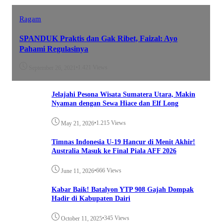
Ragam
SPANDUK Praktis dan Gak Ribet, Faizal: Ayo
Pahami Regulasinya
•
1.421 Views
September 26, 2021
Jelajahi Pesona Wisata Sumatera Utara, Makin
Nyaman dengan Sewa Hiace dan Elf Long
•
1.215 Views
May 21, 2026
Timnas Indonesia U-19 Hancur di Menit Akhir!
Australia Masuk ke Final Piala AFF 2026
•
666 Views
June 11, 2026
Kabar Baik! Batalyon YTP 908 Gajah Dompak
Hadir di Kabupaten Dairi
•
345 Views
October 11, 2025