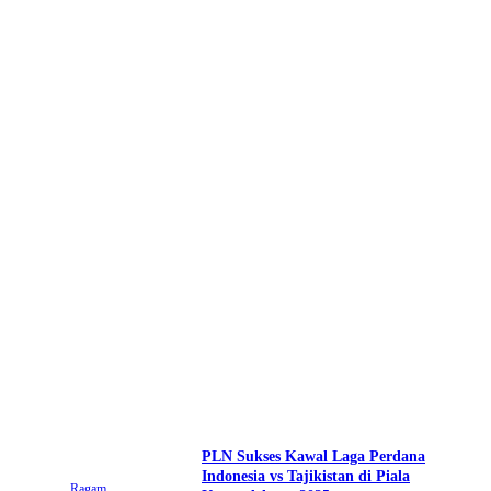
PLN Sukses Kawal Laga Perdana
Indonesia vs Tajikistan di Piala
Ragam