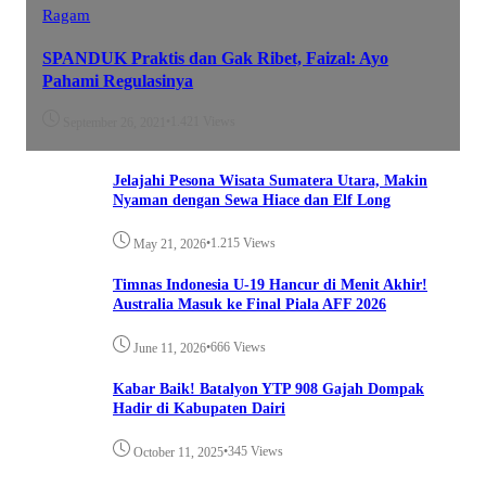
Ragam
SPANDUK Praktis dan Gak Ribet, Faizal: Ayo
Pahami Regulasinya
•
1.421 Views
September 26, 2021
Jelajahi Pesona Wisata Sumatera Utara, Makin
Nyaman dengan Sewa Hiace dan Elf Long
•
1.215 Views
May 21, 2026
Timnas Indonesia U-19 Hancur di Menit Akhir!
Australia Masuk ke Final Piala AFF 2026
•
666 Views
June 11, 2026
Kabar Baik! Batalyon YTP 908 Gajah Dompak
Hadir di Kabupaten Dairi
•
345 Views
October 11, 2025