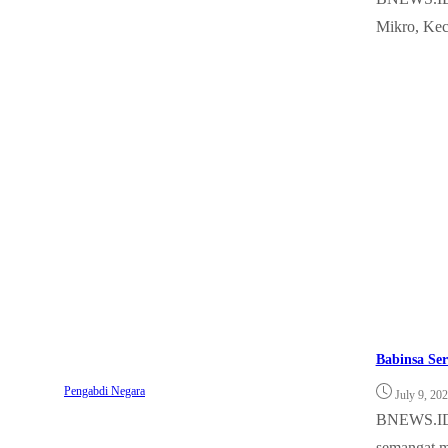
Mikro, Ke
Babinsa Se
Pengabdi Negara
July 9, 20
BNEWS.ID, 
semangat m