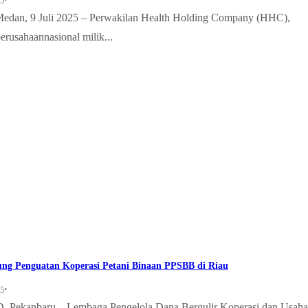
•
25
edan, 9 Juli 2025 – Perwakilan Health Holding Company (HHC),
perusahaannasional milik...
g Penguatan Koperasi Petani Binaan PPSBB di Riau
•
25
Pekanbaru – Lembaga Pengelola Dana Bergulir Koperasi dan Usaha