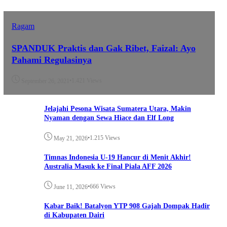
Ragam
SPANDUK Praktis dan Gak Ribet, Faizal: Ayo
Pahami Regulasinya
•
1.421 Views
September 26, 2021
Jelajahi Pesona Wisata Sumatera Utara, Makin
Nyaman dengan Sewa Hiace dan Elf Long
•
1.215 Views
May 21, 2026
Timnas Indonesia U-19 Hancur di Menit Akhir!
Australia Masuk ke Final Piala AFF 2026
•
666 Views
June 11, 2026
Kabar Baik! Batalyon YTP 908 Gajah Dompak Hadir
di Kabupaten Dairi