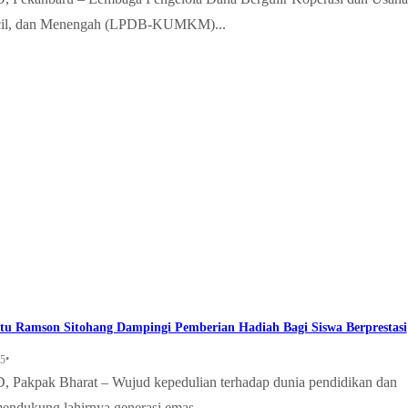
cil, dan Menengah (LPDB-KUMKM)...
rtu Ramson Sitohang Dampingi Pemberian Hadiah Bagi Siswa Berprestasi
•
25
Pakpak Bharat – Wujud kepedulian terhadap dunia pendidikan dan
endukung lahirnya generasi emas...