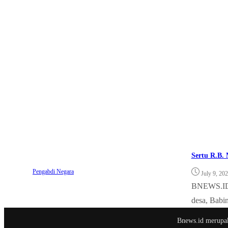
Sertu R.B.
Pengabdi Negara
July 9, 20
BNEWS.ID, 
desa, Babi
Bnews.id merupaka