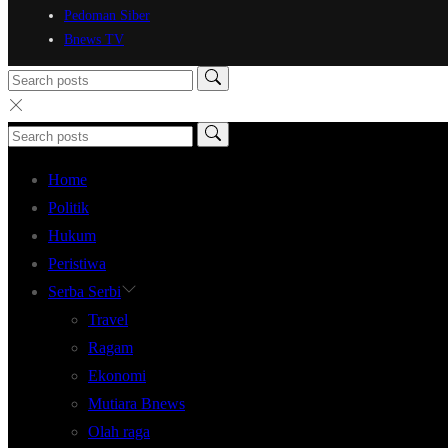
Pedoman Siber
Bnews TV
Home
Politik
Hukum
Peristiwa
Serba Serbi
Travel
Ragam
Ekonomi
Mutiara Bnews
Olah raga