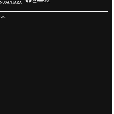
 NUSANTARA
.
rved