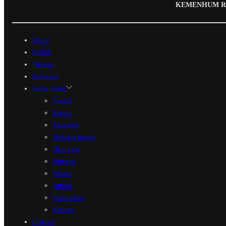
KEMENHUM RI N
Home
Politik
Hukum
Peristiwa
Serba Serbi
Travel
Ragam
Ekonomi
Mutiara Bnews
Olah raga
Hiburan
Wisata
Artikel
Pendidikan
Kuliner
Redaksi