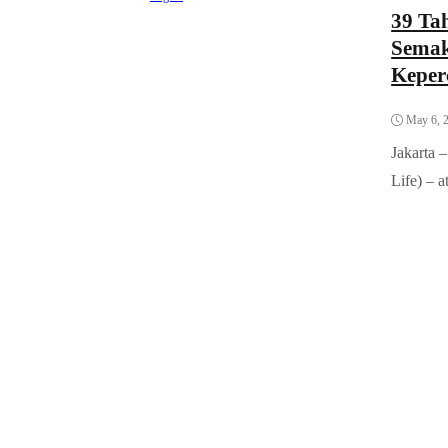
39 Ta
Semak
Keper
May 6, 
Jakarta 
Life) – 