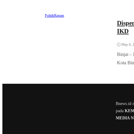
Politik
Ragam
Dispen
IKD
May 6, 
Binjai –
Kota Bin
Bnews.id m
pada
KEME
MEDIA 