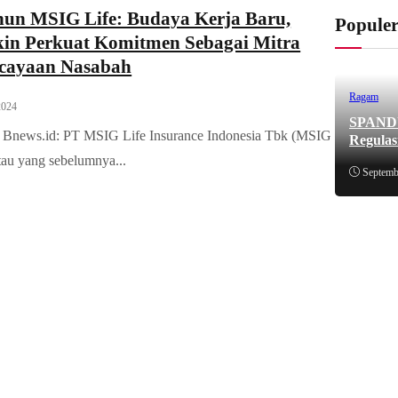
hun MSIG Life: Budaya Kerja Baru,
Popule
in Perkuat Komitmen Sebagai Mitra
cayaan Nasabah
Ragam
2024
SPANDUK
– Bnews.id: PT MSIG Life Insurance Indonesia Tbk (MSIG
Regulas
atau yang sebelumnya...
Septemb