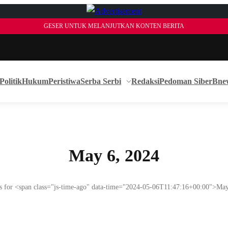
GESER UNTUK MELANJUTKAN KONTEN BERITA
Politik
Hukum
Peristiwa
Serba Serbi
Redaksi
Pedoman Siber
Bne
May 6, 2024
s for <span class="js-time-ago" data-time="2024-05-06T11:47:16+00:00">Ma