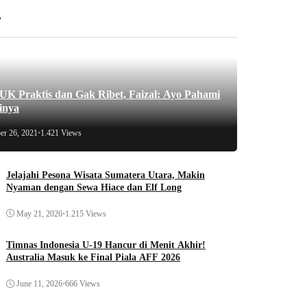
r
 Praktis dan Gak Ribet, Faizal: Ayo Pahami
inya
er 26, 2021
•
1.421 Views
Jelajahi Pesona Wisata Sumatera Utara, Makin
Nyaman dengan Sewa Hiace dan Elf Long
May 21, 2026
•
1.215 Views
Timnas Indonesia U-19 Hancur di Menit Akhir!
Australia Masuk ke Final Piala AFF 2026
June 11, 2026
•
666 Views