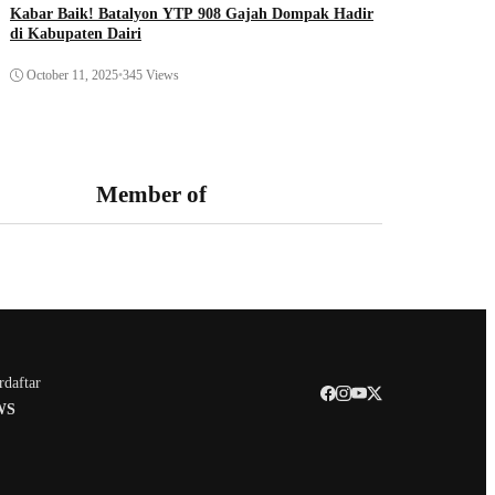
Kabar Baik! Batalyon YTP 908 Gajah Dompak Hadir
di Kabupaten Dairi
October 11, 2025
•
345 Views
Member of
rdaftar
WS