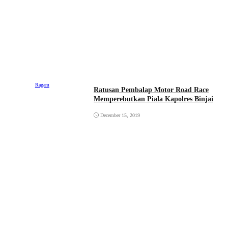
Ragam
Ratusan Pembalap Motor Road Race
Memperebutkan Piala Kapolres Binjai
December 15, 2019