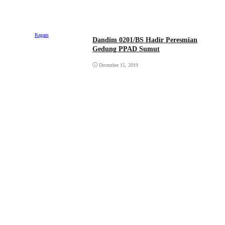
Ragam
Dandim 0201/BS Hadir Peresmian
Gedung PPAD Sumut
December 15, 2019