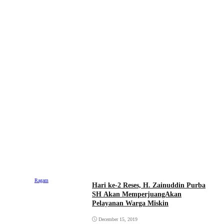
Ragam
Hari ke-2 Reses, H. Zainuddin Purba
SH Akan MemperjuangAkan
Pelayanan Warga Miskin
December 15, 2019