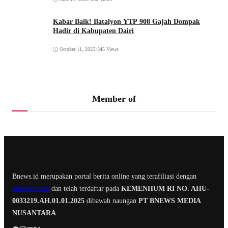
Kabar Baik! Batalyon YTP 908 Gajah Dompak
Hadir di Kabupaten Dairi
October 11, 2025
•
345 Views
Member of
Bnews.id merupakan portal berita online yang terafiliasi dengan
bnewstv.com
dan telah terdaftar pada
KEMENHUM RI NO. AHU-
0033219.AH.01.01.2025
dibawah naungan
PT BNEWS MEDIA
NUSANTARA
.