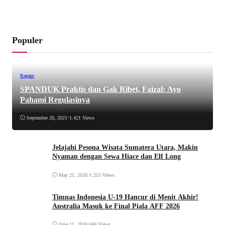
Populer
Ragam
SPANDUK Praktis dan Gak Ribet, Faizal: Ayo
Pahami Regulasinya
September 26, 2021
•
1.421 Views
Jelajahi Pesona Wisata Sumatera Utara, Makin
Nyaman dengan Sewa Hiace dan Elf Long
May 21, 2026
•
1.215 Views
Timnas Indonesia U-19 Hancur di Menit Akhir!
Australia Masuk ke Final Piala AFF 2026
June 11, 2026
•
666 Views